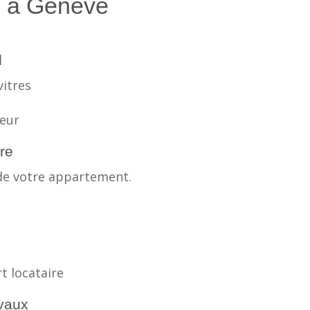
s à Genève
l
vitres
s
eur
re
de votre appartement.
t locataire
vaux