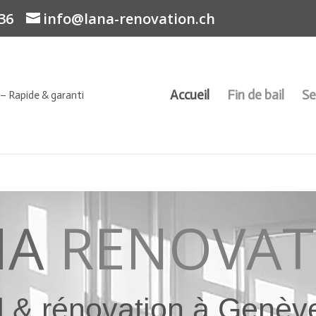
 36
info@lana-renovation.ch
Accueil
Fin de bail
Se
NA
RENOVAT
il & rénovation à Genève