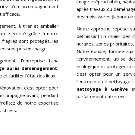
image irréprochable), habit
ficiez d’un accompagnement
après travaux ou déménage
 efficace.
des moisissures (laboratoire
ement, à trier et emballer
Notre approche repose sur 
oute sécurité grâce à notre
définissant un cahier des c
fragiles sont protégés, les
horaires, zones prioritaires
iles sont pris en charge.
Notre équipe, formée aux
l’environnement, utilise de
ement, l’entreprise Lana
écologique et protéger la s
ge après déménagement
,
c’est opter pour un servic
 faciliter l’état des lieux.
l’entreprise de nettoyage 
énovation, c’est opter pour
nettoyage à Genève
et
s accompagne avant, pendant
parfaitement entretenu.
Profitez de notre expertise
 stress.