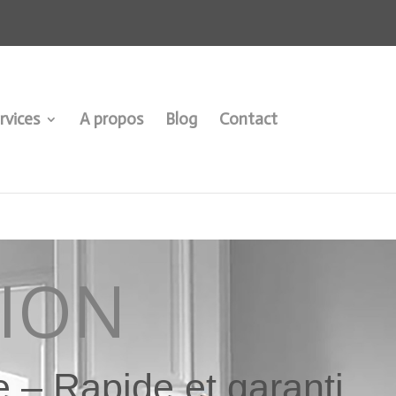
rvices
A propos
Blog
Contact
ION
 – Rapide et garanti